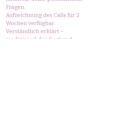
Fragen.
Aufzeichnung des Calls für 2
Wochen verfügbar.
Verständlich erklärt –
medizinisch fundiert und
gleichzeitig alltagstauglich.
Dein Kinderwunsch beginnt
nicht erst nach einem Jahr, er
beginnt ab Tag 1 deines Weges.
Der Namaste Kinderwunsch
Call schenkt dir Wissen,
Verbindung und neue
Klarheit, damit du deinen Weg
nicht länger nur hoffend,